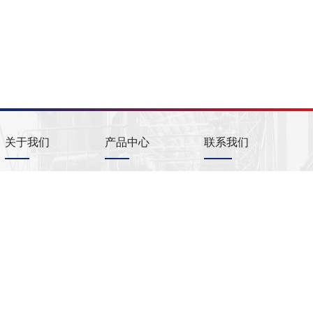
关于我们
产品中心
联系我们
电话：+86 21
公司简介
产品简介
58668968/58668969
公司管理
铍铜母合金
邮箱：
info@ulba.cn
可持续发展
铍铝母合金
金属铍
网址：
www.ulba.cn
金属铍制品
钽铌产品
版本所有© 2025 乌中冶金制品（上海）有限公司
沪ICP备2025134214号